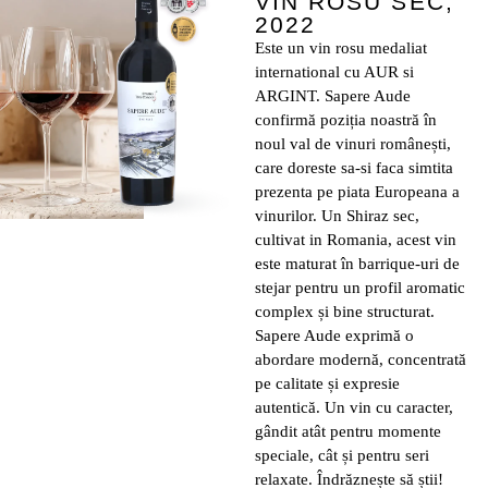
VIN ROSU SEC,
2022
Este un vin rosu medaliat
international cu AUR si
ARGINT. Sapere Aude
confirmă poziția noastră în
noul val de vinuri românești,
care doreste sa-si faca simtita
prezenta pe piata Europeana a
vinurilor. Un Shiraz sec,
cultivat in Romania, acest vin
este maturat în barrique-uri de
stejar pentru un profil aromatic
complex și bine structurat.
Sapere Aude exprimă o
abordare modernă, concentrată
pe calitate și expresie
autentică. Un vin cu caracter,
gândit atât pentru momente
speciale, cât și pentru seri
relaxate. Îndrăznește să știi!