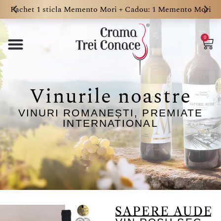
Pachet 1 sticla Memento Mori + Cadou: 1 Memento Mori
0
Vinurile noastre
VINURI ROMANEȘTI, PREMIATE
INTERNATIONAL