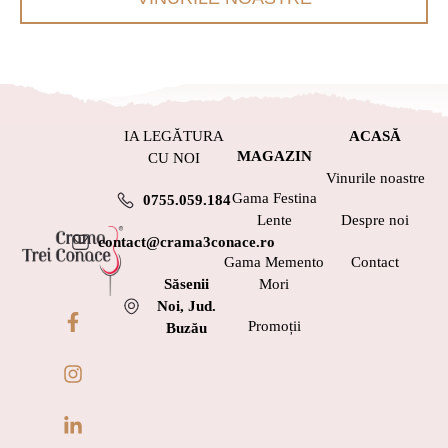
IA LEGĂTURA
ACASĂ
MAGAZIN
CU NOI
Vinurile noastre
Gama Festina
0755.059.184
Lente
Despre noi
contact@crama3conace.ro
Gama Memento
Contact
Săsenii
Mori
Noi, Jud.
Promoții
Buzău