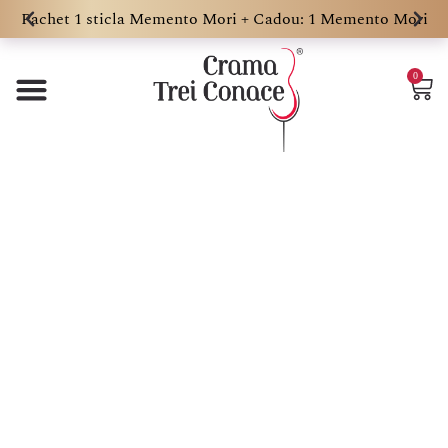
Pachet 1 sticla Memento Mori + Cadou: 1 Memento Mori
0