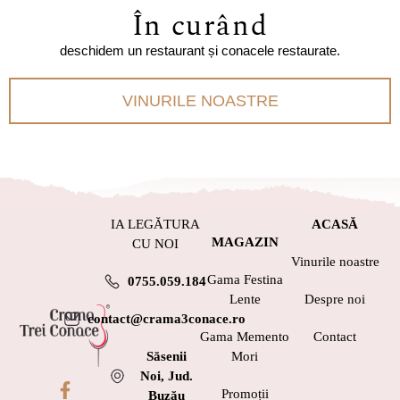
În curând
deschidem un restaurant și conacele restaurate.
VINURILE NOASTRE
IA LEGĂTURA
ACASĂ
MAGAZIN
CU NOI
Vinurile noastre
Gama Festina
0755.059.184
Lente
Despre noi
contact@crama3conace.ro
Gama Memento
Contact
Săsenii
Mori
Noi, Jud.
Promoții
Buzău