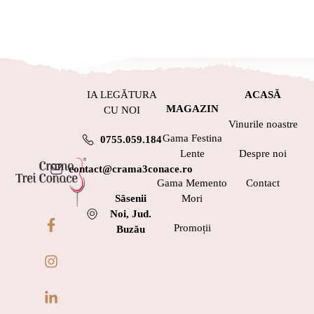
IA LEGĂTURA
ACASĂ
MAGAZIN
CU NOI
Vinurile noastre
Gama Festina
0755.059.184
Lente
Despre noi
contact@crama3conace.ro
Gama Memento
Contact
Săsenii
Mori
Noi, Jud.
Promoții
Buzău